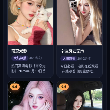
南京光影
宁波风云无声
大陆热播
2025
科幻
大陆热播
2010
动作
热门高清电影《南京光
今日必看，电影在线观看
影》2025年8月19日首
_在线观看电影重磅推荐
映，文牧野执导科幻类
《宁波风云无声》：
型，主演任嘉伦…
2010年洛阳动作…
9.6
9.6