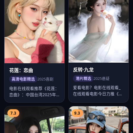
反转·九龙
花莲：恋曲
港片精选
2025
悬疑
高清电影精选
2025
喜剧
爱看电影？电影在线观看_
电影在线观看推荐《花莲：
在线观看电影今日力推《反
恋曲》：中国台湾2025年
转·九龙》：2025年中国香
度喜剧佳作，导演黄信尧，
港悬…
桂纶镁…
7.3
9.3