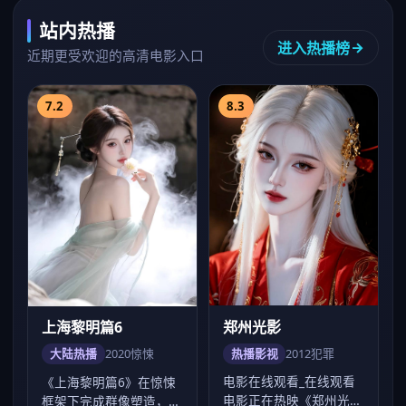
站内热播
进入热播榜
近期更受欢迎的高清电影入口
7.2
8.3
郑州光影
上海黎明篇6
热播影视
2012
犯罪
大陆热播
2020
惊悚
电影在线观看_在线观看
《上海黎明篇6》在惊悚
电影正在热映《郑州光
框架下完成群像塑造，杨