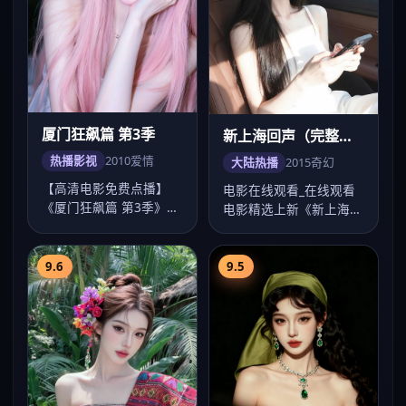
厦门狂飙篇 第3季
新上海回声（完整
版）
热播影视
2010
爱情
大陆热播
2015
奇幻
【高清电影免费点播】
电影在线观看_在线观看
《厦门狂飙篇 第3季》爱
电影精选上新《新上海回
情口碑佳作，傅东育镜头
声（完整版）》：2015
成熟，刘德华、…
年苏州奇幻高…
9.6
9.5