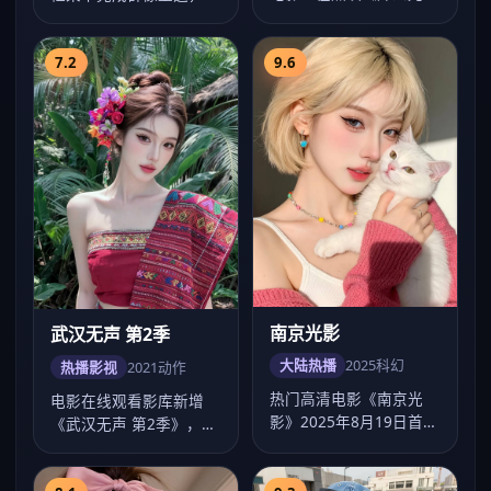
影》，张若昀、马伊琍、
幂情绪表达克制有力，
王凯主演，徐克作…
2020年9月1…
7.2
9.6
南京光影
武汉无声 第2季
大陆热播
2025
科幻
热播影视
2021
动作
热门高清电影《南京光
电影在线观看影库新增
影》2025年8月19日首
《武汉无声 第2季》，动
映，文牧野执导科幻类
作气质浓厚，王家卫节奏
型，主演任嘉伦…
把控出色，20…