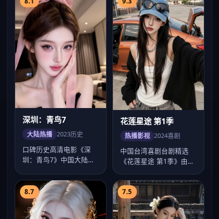
8.1
9.3
深圳：青鸟7
花莲星途 第1季
大陆热播
2023
历史
热播影视
2024
喜剧
口碑历史高清电影《深
中国台湾喜剧台剧精选
圳：青鸟7》中国大陆热
《花莲星途 第1季》由陈
榜，海清多场戏令人印象
玉勋执导，卡司彭于晏、
深刻，饶晓志调度…
舒淇、贾静雯、…
8.7
7.5