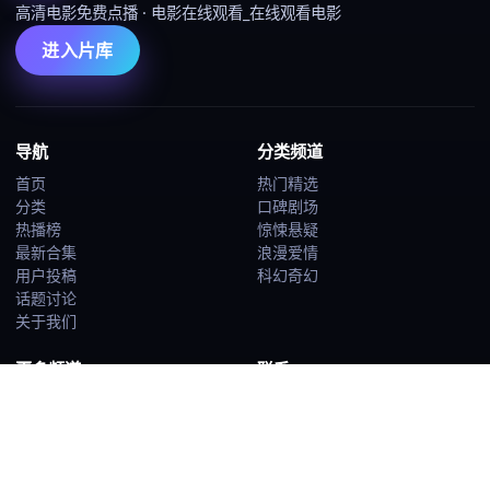
高清电影免费点播
·
电影在线观看_在线观看电影
进入片库
导航
分类频道
首页
热门精选
分类
口碑剧场
热播榜
惊悚悬疑
最新合集
浪漫爱情
用户投稿
科幻奇幻
话题讨论
关于我们
更多频道
联系
喜剧搞笑
contact@gcjdz.video
热血动作
关于我们
犯罪剧情
青春治愈