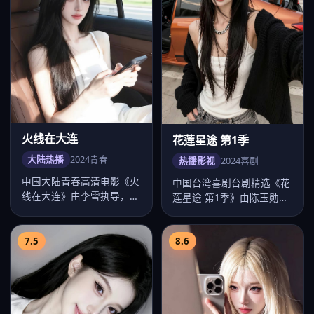
火线在大连
花莲星途 第1季
大陆热播
2024
青春
热播影视
2024
喜剧
中国大陆青春高清电影《火
中国台湾喜剧台剧精选《花
线在大连》由李雪执导，卡
莲星途 第1季》由陈玉勋执
司赵丽颖、易烊千玺、任嘉
导，卡司彭于晏、舒淇、贾
伦、李沁…
静雯、…
7.5
8.6