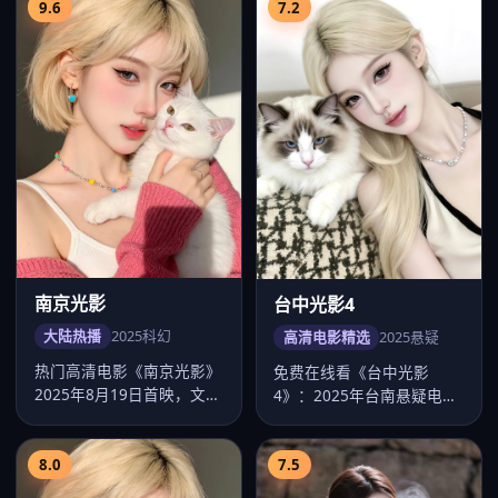
9.6
7.2
南京光影
台中光影4
大陆热播
2025
科幻
高清电影精选
2025
悬疑
热门高清电影《南京光影》
免费在线看《台中光影
2025年8月19日首映，文牧
4》：2025年台南悬疑电
野执导科幻类型，主演任嘉
影，徐誉庭作品，主演张
伦…
震、舒淇、许…
8.0
7.5