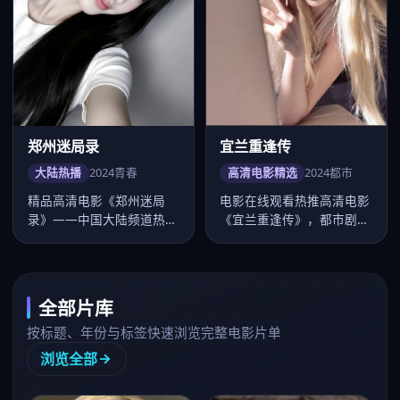
郑州迷局录
宜兰重逢传
大陆热播
2024
青春
高清电影精选
2024
都市
精品高清电影《郑州迷局
电影在线观看热推高清电影
录》——中国大陆频道热
《宜兰重逢传》，都市剧情
推。导演路阳，主演张若
紧凑口碑上扬，卡司张震、
昀、毛晓彤等，…
桂纶镁、…
全部片库
按标题、年份与标签快速浏览完整电影片单
浏览全部