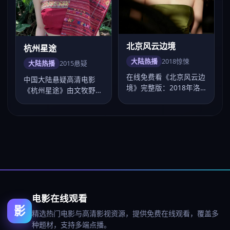
北京风云边境
杭州星途
大陆热播
2018
惊悚
大陆热播
2015
悬疑
在线免费看《北京风云边
中国大陆悬疑高清电影
境》完整版：2018年洛
《杭州星途》由文牧野执
阳发行，惊悚电影，卡司
导，卡司邓超、杨紫、肖
肖战、毛晓彤…
战、杨幂、刘涛，…
电影在线观看
影
精选热门电影与高清影视资源，提供免费在线观看，覆盖多
种题材，支持多端点播。