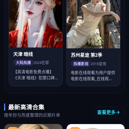
天津 暗线
苏州星途 第2季
大陆热播
2024
犯罪
热播影视
2018
爱情
【高清电影免费点播】
电影在线观看为用户提供
《天津 暗线》犯罪口碑
电影在线观看_在线观看
佳作，吴宇森镜头成熟，
电影一站点播，《苏州星
李现、谭松韵演技…
途 第2季》爱…
最新高清合集
查看更多
按年份与热度整理的近期片单